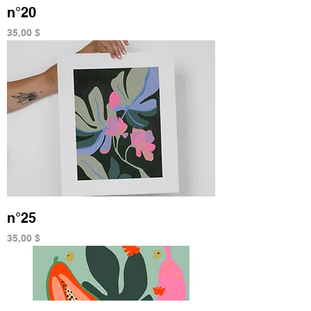
n°20
Prix
35,00 $
n°25
Prix
35,00 $